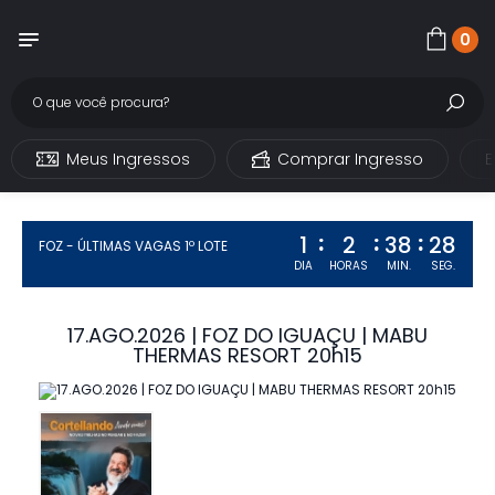
0
Meus Ingressos
Comprar Ingresso
E
:
:
:
1
2
38
28
FOZ - ÚLTIMAS VAGAS 1º LOTE
DIA
HORAS
MIN.
SEG.
17.AGO.2026 | FOZ DO IGUAÇU | MABU
THERMAS RESORT 20h15